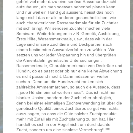
gehört viel mehr dazu eine seriöse Rassehundezucht
aufzubauen, als man soetwas nebenbei planen kann.
Und nur weil ein Hund gut aussieht, heisst das noch
lange nicht das er alle anderen gesundheitlichen, wie
auch charakterlichen Rassemerkmale für ein Zuchttier
mit sich bringt. Wir seriösen Züchter machen viele
Seminare, Weiterbildungen in z.B. Genetik, Ausbildung,
Erste Hilfe, Wesensmerkmale, usw., dass wir in der
Lage sind unsere Zuchttiere und Deckpartner nach
einem bestimmten Auswahlverfahren zu wählen. Wir
setzten uns vor jeder Verpaarung hin und überprüfen
die Ahnentafeln, genetische Untersuchungen,
Rassemerkmale, Charaktermerkmale von Deckrüde und
Hündin, ob es passt oder ob nur eine kleine Abweichung
es nicht passend macht. Dann müssen wir weiter
suchen. Denn um die Hundezucht ranken sich
zahlreiche Ammenmärchen, so auch die Aussage, dass
,, jede Hündin einmal werfen muss''. Das ist nicht nur
blanker Unsinn, sondern der Zucht eher abträglich,
denn bei einer einmaligen Zuchtverwendung ist über die
genetische Qualität eines Zuchttieres so gut wie nichts
auszusagen, so dass die Güte solcher Zuchtprodukte
mehr mit Zufall als mit Zuchtplanung zu tun hat. Hier
handelt es sich in der Regel nicht um durchdachte
Zucht, sondern um eine sinnlose Vermehrung!!!!!!!!